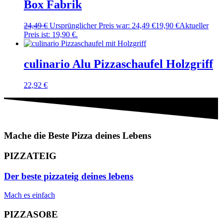
Box Fabrik
24,49
€
Ursprünglicher Preis war: 24,49 €
19,90
€
Aktueller
Preis ist: 19,90 €.
culinario Alu Pizza­schaufel Holzgriff
22,92
€
Mache die Beste Pizza deines Lebens
PIZZATEIG
Der beste pizzateig deines lebens
Mach es einfach
PIZZASOßE