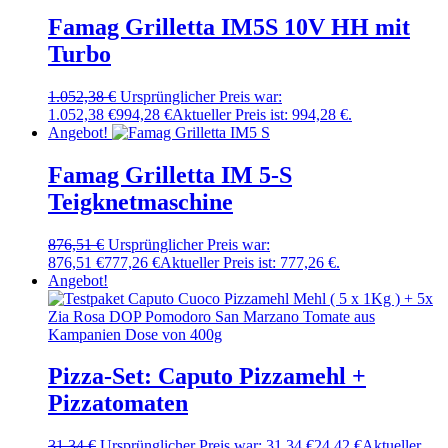
Famag Grilletta IM5S 10V HH mit
Turbo
1.052,38
€
Ursprünglicher Preis war:
1.052,38 €
994,28
€
Aktueller Preis ist: 994,28 €.
Angebot!
Famag Grilletta IM 5-S
Teigknetmaschine
876,51
€
Ursprünglicher Preis war:
876,51 €
777,26
€
Aktueller Preis ist: 777,26 €.
Angebot!
Pizza-Set: Caputo Pizzamehl +
Pizzatomaten
31,34
€
Ursprünglicher Preis war: 31,34 €
24,42
€
Aktueller