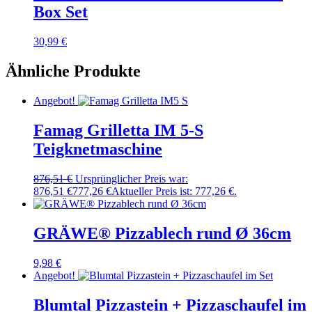
Box Set
30,99
€
Ähnliche Produkte
Angebot!
Famag Grilletta IM 5-S
Teigknetmaschine
876,51
€
Ursprünglicher Preis war:
876,51 €
777,26
€
Aktueller Preis ist: 777,26 €.
GRÄWE® Pizzablech rund Ø 36cm
9,98
€
Angebot!
Blumtal Pizzastein + Pizzaschaufel im