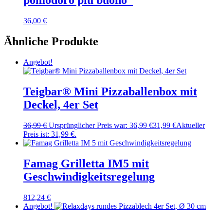
pomodoro più buono“
36,00
€
Ähnliche Produkte
Angebot!
Teigbar® Mini Pizzaballenbox mit
Deckel, 4er Set
36,99
€
Ursprünglicher Preis war: 36,99 €
31,99
€
Aktueller
Preis ist: 31,99 €.
Famag Grilletta IM5 mit
Geschwindigkeitsregelung
812,24
€
Angebot!