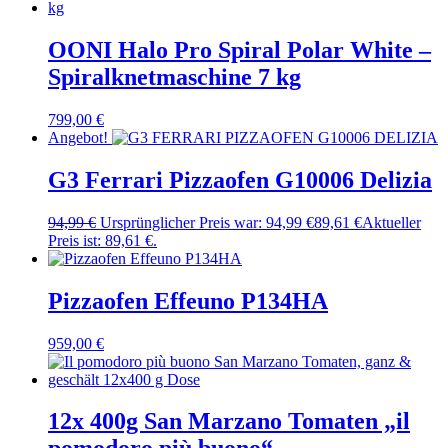
OONI Halo Pro Spiral Polar White –
Spiralknetmaschine 7 kg
799,00
€
Angebot!
G3 Ferrari Pizzaofen G10006 Delizia
94,99
€
Ursprünglicher Preis war: 94,99 €
89,61
€
Aktueller
Preis ist: 89,61 €.
Pizzaofen Effeuno P134HA
959,00
€
12x 400g San Marzano Tomaten „il