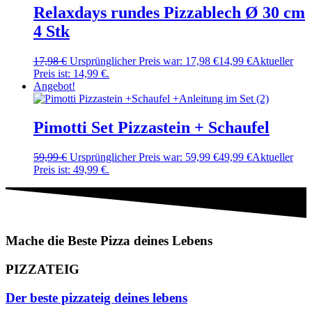
Relaxdays rundes Pizzablech Ø 30 cm
4 Stk
17,98
€
Ursprünglicher Preis war: 17,98 €
14,99
€
Aktueller
Preis ist: 14,99 €.
Angebot!
Pimotti Set Pizzastein + Schaufel
59,99
€
Ursprünglicher Preis war: 59,99 €
49,99
€
Aktueller
Preis ist: 49,99 €.
Mache die Beste Pizza deines Lebens
PIZZATEIG
Der beste pizzateig deines lebens