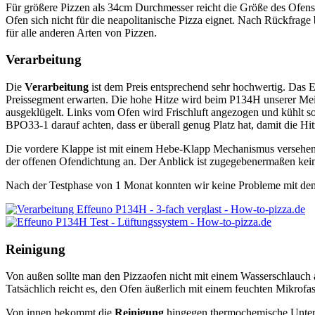
Für größere Pizzen als 34cm Durchmesser reicht die Größe des Ofens n
Ofen sich nicht für die neapolitanische Pizza eignet. Nach Rückfrage b
für alle anderen Arten von Pizzen.
Verarbeitung
Die
Verarbeitung
ist dem Preis entsprechend sehr hochwertig. Das E
Preissegment erwarten. Die hohe Hitze wird beim P134H unserer Mei
ausgeklügelt. Links vom Ofen wird Frischluft angezogen und kühlt so
BPO33-1 darauf achten, dass er überall genug Platz hat, damit die Hi
Die vordere Klappe ist mit einem Hebe-Klapp Mechanismus versehen. So
der offenen Ofendichtung an. Der Anblick ist zugegebenermaßen keine
Nach der Testphase von 1 Monat konnten wir keine Probleme mit dem 
Reinigung
Von außen sollte man den Pizzaofen nicht mit einem Wasserschlauch ab
Tatsächlich reicht es, den Ofen äußerlich mit einem feuchten Mikrofa
Von innen bekommt die
Reinigung
hingegen thermochemische Unterstü