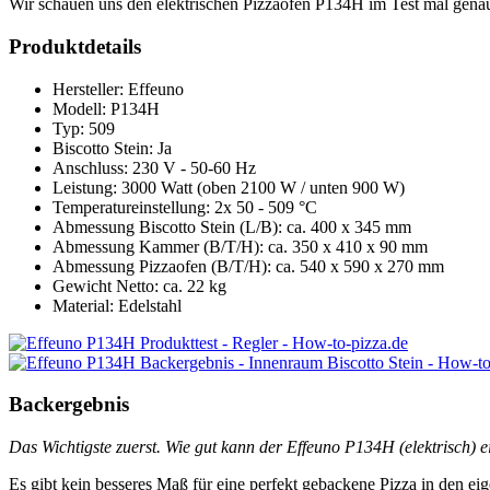
Wir schauen uns den elektrischen Pizzaofen P134H im Test mal genau
Produktdetails
Hersteller: Effeuno
Modell: P134H
Typ: 509
Biscotto Stein: Ja
Anschluss: 230 V - 50-60 Hz
Leistung: 3000 Watt (oben 2100 W / unten 900 W)
Temperatureinstellung: 2x 50 - 509 °C
Abmessung Biscotto Stein (L/B): ca. 400 x 345 mm
Abmessung Kammer (B/T/H): ca. 350 x 410 x 90 mm
Abmessung Pizzaofen (B/T/H): ca. 540 x 590 x 270 mm
Gewicht Netto: ca. 22 kg
Material: Edelstahl
Backergebnis
Das Wichtigste zuerst. Wie gut kann der Effeuno P134H (elektrisch) e
Es gibt kein besseres Maß für eine perfekt gebackene Pizza in den e