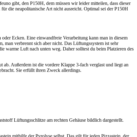
feuno gibt, den P150H, dem müssen wir leider mitteilen, dass dieser
 für die neapolitanische Art nicht ausreicht. Optimal sei der P150H
en oder Ecken. Eine einwandfreie Verarbeitung kann man in diesem
man verbrennt sich aber nicht. Das Lüftungssystem ist sehr
ie warme Luft nach unten weg. Daher solltest du beim Platzieren des
t ab. Außerdem ist die vordere Klappe 3-fach verglast und liegt an
acht. Sie erfüllt ihren Zweck allerdings.
stoff Lüftungsschlitze am rechten Gehäuse bildlich dargestellt.
in mithilfe der Pyrolyse selbst. Das gilt für jeden Pizzastein, der