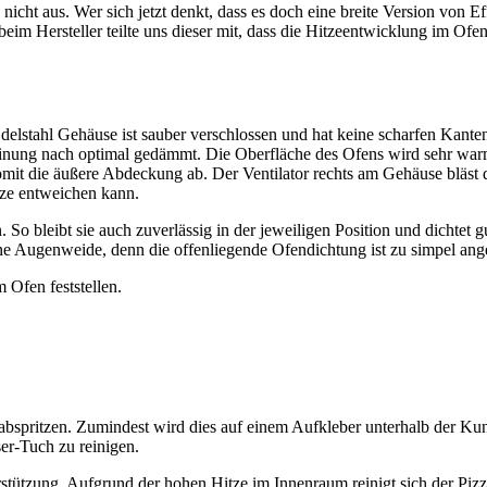
icht aus. Wer sich jetzt denkt, dass es doch eine breite Version von Ef
eim Hersteller teilte uns dieser mit, dass die Hitzeentwicklung im Ofen
delstahl Gehäuse ist sauber verschlossen und hat keine scharfen Kant
nung nach optimal gedämmt. Die Oberfläche des Ofens wird sehr warm, 
mit die äußere Abdeckung ab. Der Ventilator rechts am Gehäuse bläst d
tze entweichen kann.
 bleibt sie auch zuverlässig in der jeweiligen Position und dichtet gu
 Augenweide, denn die offenliegende Ofendichtung ist zu simpel angebr
Ofen feststellen.
spritzen. Zumindest wird dies auf einem Aufkleber unterhalb der Kunst
ser-Tuch zu reinigen.
tzung. Aufgrund der hohen Hitze im Innenraum reinigt sich der Pizzaste