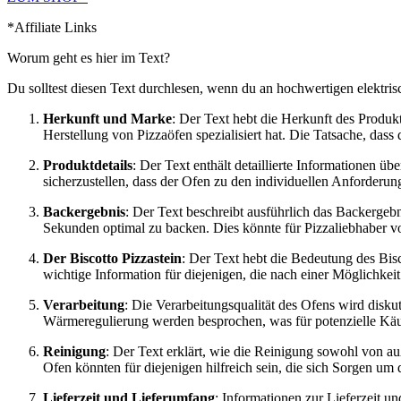
*Affiliate Links
Worum geht es hier im Text?
Du solltest diesen Text durchlesen, wenn du an hochwertigen elektrisc
Herkunft und Marke
: Der Text hebt die Herkunft des Produkts
Herstellung von Pizzaöfen spezialisiert hat. Die Tatsache, dass 
Produktdetails
: Der Text enthält detaillierte Informationen ü
sicherzustellen, dass der Ofen zu den individuellen Anforderun
Backergebnis
: Der Text beschreibt ausführlich das Backergebn
Sekunden optimal zu backen. Dies könnte für Pizzaliebhaber vo
Der Biscotto Pizzastein
: Der Text hebt die Bedeutung des Bisc
wichtige Information für diejenigen, die nach einer Möglichkeit 
Verarbeitung
: Die Verarbeitungsqualität des Ofens wird disku
Wärmeregulierung werden besprochen, was für potenzielle Käufe
Reinigung
: Der Text erklärt, wie die Reinigung sowohl von a
Ofen könnten für diejenigen hilfreich sein, die sich Sorgen u
Lieferzeit und Lieferumfang
: Informationen zur Lieferzeit u