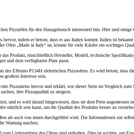
hen Pizzaöfen für den Hausgebrauch interessiert bist. Hier sind einige
 hervor, indem er betont, dass es aus Italien kommt. Italien ist bekannt 
der Ofen „Made in Italy“ ist, könnte für viele Käufer ein wichtiges Qua
ber das Produkt, einschließlich Hersteller, Modell, technische Spezifik
gen und dem verfügbaren Platz passt.
is des Effeuno P134H elektrischen Pizzaofens. Es wird betont, dass dies
n großem Interesse sein.
otto Pizzasteins hervor und erklärt, wie dieser Stein im Vergleich zum 
suchen, ihre Pizzaqualität zu steigern.
tiert, und es wird darauf hingewiesen, dass sie dem Preis angemessen is
r nützlich sein kann, um die Qualität des Produkts besser zu verstehe
ußen als auch von innen durchgeführt wird. Die Informationen zur selb
m die Wartung machen.
nd zum Lieferumfang des Ofens sind enthalten. Dies ist wichtig, um Er