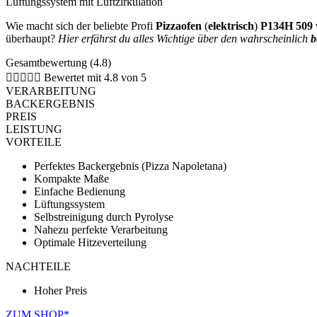
Lüftungssystem mit Luftzirkulation
Wie macht sich der beliebte Profi
Pizzaofen
(
elektrisch
)
P134H 509
überhaupt?
Hier erfährst du alles Wichtige über den wahrscheinlich
b
Gesamtbewertung (4.8)





Bewertet mit 4.8 von 5
VERARBEITUNG
BACKERGEBNIS
PREIS
LEISTUNG
VORTEILE
Perfektes Backergebnis (Pizza Napoletana)
Kompakte Maße
Einfache Bedienung
Lüftungssystem
Selbstreinigung durch Pyrolyse
Nahezu perfekte Verarbeitung
Optimale Hitzeverteilung
NACHTEILE
Hoher Preis
ZUM SHOP*