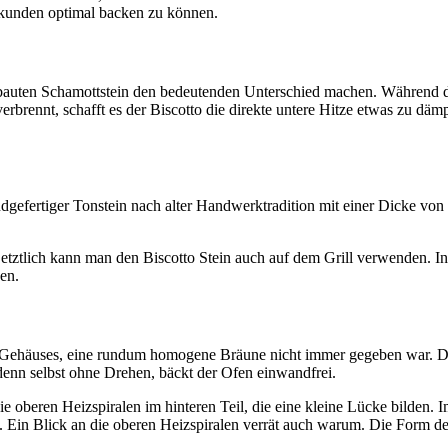
ekunden optimal backen zu können.
uten Schamottstein den bedeutenden Unterschied machen. Während der S
erbrennt, schafft es der Biscotto die direkte untere Hitze etwas zu däm
handgefertiger Tonstein nach alter Handwerktradition mit einer Dicke v
. Letztlich kann man den Biscotto Stein auch auf dem Grill verwenden. 
en.
nen Gehäuses, eine rundum homogene Bräune nicht immer gegeben war. D
, denn selbst ohne Drehen, bäckt der Ofen einwandfrei.
d die oberen Heizspiralen im hinteren Teil, die eine kleine Lücke bilden
ns. Ein Blick an die oberen Heizspiralen verrät auch warum. Die Form de